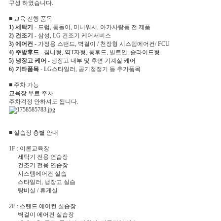
구성 하였습니다.
■ 교육 진행 품목
1) 세탁기
- 드럼, 통돌이, 미니워시, 아가사랑등 전 제품
2) 건조기
- 삼성, LG 건조기 케어서비스
3) 에어컨
- 가정용 스탠드, 벽걸이 / 천장형 시스템에어컨/ FCU
4) 주방후드
- 침니형, 역T자형, 통후드, 빌트인, 슬라이드형
5) 냉장고 케어
- 냉장고 내부 및 후면 기계실 케어
6) 기타품목
- LG스타일러, 공기청정기 등 추가품목
■ 주차 가능
교육장 무료 주차
주차걱정 안하셔도 됩니다.
■ 실습장 층별 안내
1F : 이론교육장
세탁기 전용 연습장
건조기 전용 연습장
시스템에어컨 실습
스타일러, 냉장고 실습
탕비실 / 휴게실
2F : 스탠드 에어컨 실습장
벽걸이 에어컨 실습장